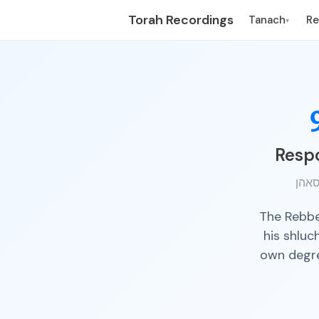
Torah Recordings
Tanach
R
▾
Respo
The Rebbe
his shluc
own degre