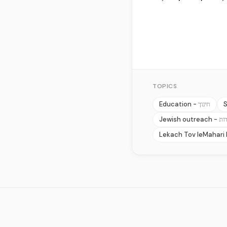
TOPICS
Education -
S
חינוך
Jewish outreach -
ות
Lekach Tov leMahari 