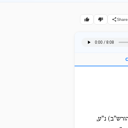
Share
C
ורש"ב) נ"ע,