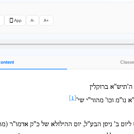
App
A-
A+
ontent
Class
ה'תיש"א ברוקלין
[1]
 נו"מ וכו' מהור"י שי'
ליום ב' ניסן הבע"ל, יום ההילולא של כ"ק אדמו"ר (מה