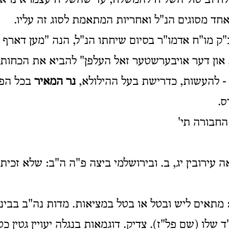
ח וביטול השליח להמשלח, עד שהשליח עצמו אינו א
חד מסוגים הנ"ל ואחריות המתאמת לסוג זה עליו.
ק מו"ח אדמו"ר בסיום שיחתו הנ"ל, הנה "מען דארף וו
 און דער אויבערשטער זאל העלפן" להביא את הכחות ל
 - להעשות, כדרישת בעל ההילולא,
נר המאיר
בכל הפר
ס.
החבורה תי'
ה עירובין יג, ב. ובירושלמי ביצה פ"ה ה"ב: שלא זכית
מתאים ליש ובטל או בטל במציאות. מדות נה"ב בבינונ
 שלו (שם פל"ז). צדיק. דוגמאות בנגלה יעויין גטין כט,