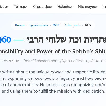
ebbe
Talmud
Chassidus
Halacha
Mishnayos
I
▾
▾
▾
▾
▾
Rebbe
Igroskodesh
004
Adar_beis
960
חריות וכח שלוחי הרבי
960 —
nsibility and Power of the Rebbe’s Sh
יוסף שניאורסאהן — Yosef Schneersohn
כ"ה אד"ש, ה'תיש"א ברוקלין
 writes about the unique power and responsibility en
him, explaining various levels of agency and how each c
e of accountability. He encourages recognizing one's
and using them to fulfill the mission with dedication.