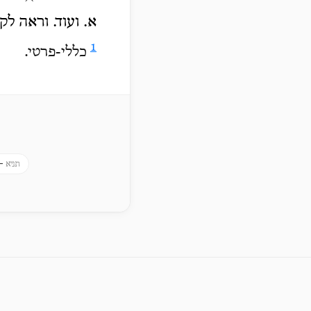
א. ועוד. וראה לק
1
כללי-פרטי.
 -
תניא