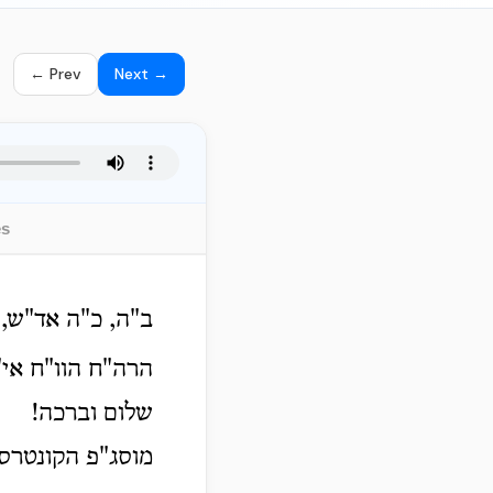
← Prev
Next →
es
ב"ה, כ"ה אד"ש, 
הרה"ח הוו"ח אי"א
שלום וברכה!
מוסג"פ הקונטרס 