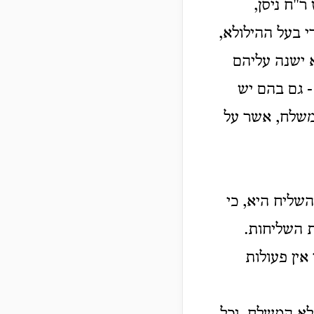
ר"ח ניסן,
י בעל ההילולא,
א ישנה עליהם
 גם בהם יש
המשלח, אשר על
שליח היא, כי
 השליחות.
ין פעולות