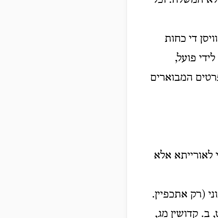
לא המשלח. וכל
יסן די כחות
ידי פועל,
טים המבוארים
י לאורייתא אלא
י (רק אתכפיין.
 ב. קדושין מג,