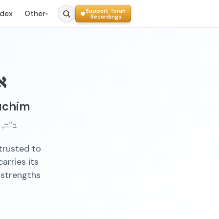
Support Torah
ndex
Other
▾
Recordings
א
luchim
ב"ה, 
trusted to
arries its
 strengths