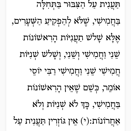
תַּעֲנִית עַל הַצִּבּוּר בַּתְּחִלָּה
בַּחֲמִישִׁי, שֶׁלֹּא לְהַפְקִיעַ הַשְּׁעָרִים,
אֶלָּא שָׁלשׁ תַעֲנִיּוֹת הָרִאשׁוֹנוֹת
שֵׁנִי וַחֲמִישִׁי וְשֵׁנִי, וְשָׁלשׁ שְׁנִיּוֹת
חֲמִישִׁי שֵׁנִי וַחֲמִישִׁי רַבִּי יוֹסֵי
אוֹמֵר, כְּשֵׁם שֶׁאֵין הָרִאשׁוֹנוֹת
בַּחֲמִישִׁי, כָּךְ לֹא שְׁנִיּוֹת וְלֹא
אַחֲרוֹנוֹת:(י) אֵין גּוֹזְרִין תַּעֲנִית עַל