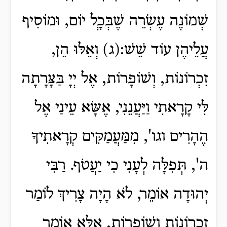
שְׁמוֹנֶה עֶשְׂרֵה שֶׁבְּכְָל יוֹם, וּמוֹסִיף
עֲלֵיהֶן עוֹד שֵׁשׁ:(ג) וְאֵלּוּ הֵן,
זִכְרוֹנוֹת, וְשׁוֹפָרוֹת, אֶל יְיָ בַּצָּרָתָה
לִּי קָרָאתִי וַיַּעֲנֵנִי, אֶשָּׂא עֵינַי אֶל
הֶהָרִים וגו', מִמַּעֲמַקִּים קְרָאתִיךָ
ה', תְּפִלָּה לְעָנִי כִי יַעֲטֹף. רַבִּי
יְהוּדָה אוֹמֵר, לֹא הָיָה צָרִיךְ לוֹמַר
זִכְרוֹנוֹת וְשׁוֹפָרוֹת, אֶלָּא אוֹמֵר