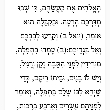
הָאֱלֹהִים אֶת מַעֲשֵׂהֶם, כִּי שָׁבוּ
מְדַּרְכָּם הָרָעָה. וּבַקַּבָּלָה הוּא
אוֹמֵר, (יואל ב) וְקִרְעוּ לְבַבְכֶם
וְאַל בִּגְדֵיכֶם:(ב) עָמְדוּ בִתְפִלָּה,
מוֹרִידִין לִפְנֵי הַתֵּבָה זָקֵן וְרָגִיל,
וְיֶשׁ לוֹ בָנִים, וּבֵיתוֹ רֵיקָם, כְּדֵי
שֶׁיְּהֵא לִבּוֹ שָׁלֵם בַּתְּפִלָּה, וְאוֹמֵר
לִפְנֵיהֶם עֶשְׂרִים וְאַרְבַּע בְּרָכוֹת,