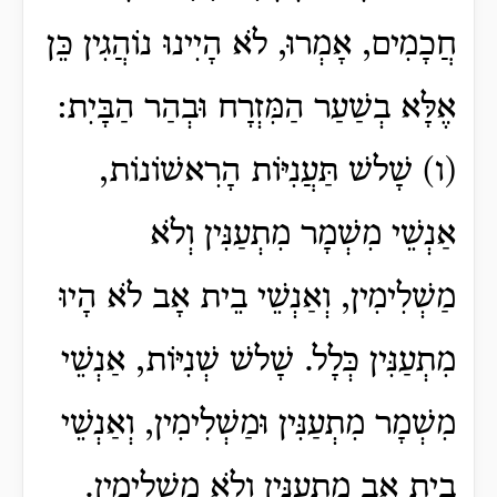
חֲכָמִים, אָמְרוּ, לֹא הָיִינוּ נוֹהֲגִין כֵּן
אֶלָּא בְשַׁעַר הַמִּזְרָח וּבְהַר הַבָּיִת:
(ו) שָׁלשׁ תַּעֲנִיּוֹת הָרִאשׁוֹנוֹת,
אַנְשֵׁי מִשְׁמָר מִתְעַנִּין וְלֹא
מַשְׁלִימִין, וְאַנְשֵׁי בֵית אָב לֹא הָיוּ
מִתְעַנִּין כְּלָל. שָׁלשׁ שְׁנִיּוֹת, אַנְשֵׁי
מִשְׁמָר מִתְעַנִּין וּמַשְׁלִימִין, וְאַנְשֵׁי
בֵית אָב מִתְעַנִּין וְלֹא מַשְׁלִימִין.