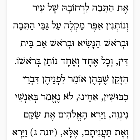
אֶת הַתֵּבָה לִרְחוֹבָהּ שֶׁל עִיר
וְנוֹתְנִין אֵפֶר מַקְלֶה עַל גַּבֵּי הַתֵּבָה
וּבְרֹאשׁ הַנָּשִׂיא וּבְרֹאשׁ אַב בֵּית
דִּין, וְכָל אֶחָד וְאֶחָד נוֹתֵן בְּרֹאשׁוֹ.
הַזָּקֵן שֶׁבָּהֶן אוֹמֵר לִפְנֵיהֶן דִּבְרֵי
כִבּוּשִׁין, אַחֵינוּ, לֹא נֶאֱמַר בְּאַנְשֵׁי
נִינְוֵה, וַיַּרְא הָאֱלֹהִים אֶת שַׂקָּם
וְאֶת תַּעֲנִיתָם, אֶלָּא, (יונה ג) וַיַּרְא