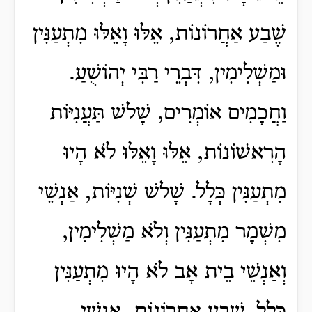
שֶׁבַע אַחֲרוֹנוֹת, אֵלּוּ וָאֵלּוּ מִתְעַנִּין
וּמַשְׁלִימִין, דִּבְרֵי רַבִּי יְהוֹשֻׁעַ.
וַחֲכָמִים אוֹמְרִים, שָׁלשׁ תַּעֲנִיּוֹת
הָרִאשׁוֹנוֹת, אֵלּוּ וָאֵלּוּ לֹא הָיוּ
מִתְעַנִּין כְּלָל. שָׁלשׁ שְׁנִיּוֹת, אַנְשֵׁי
מִשְׁמָר מִתְעַנִּין וְלֹא מַשְׁלִימִין,
וְאַנְשֵׁי בֵית אָב לֹא הָיוּ מִתְעַנִּין