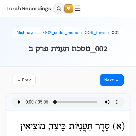
☰
Torah Recordings
Mishnayos
002_seder_moed
009_tanis
002
002_מסכת תענית פרק ב
← Prev
Next →
(א) סֵדֶר תַּעֲנִיּוֹת כֵּיצַד, מוֹצִיאִין