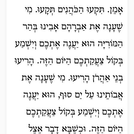
אָמֵן. תִּקְעוּ הַכֹּהֲנִים תְּקָעוּ. מִי
שֶׁעָנָה אֶת אַבְרָהָם אָבִינוּ בְּהַר
הַמּוֹרִיָּה הוּא יַעֲנֶה אֶתְכֶם וְיִשְׁמַע
בְּקוֹל צַעֲקַתְכֶם הַיּוֹם הַזֶּה. הָרִיעוּ
בְנֵי אַהֲרֹן הָרִיעוּ. מִי שֶׁעָנָה אֶת
אֲבוֹתֵינוּ עַל יַם סוּף, הוּא יַעֲנֶה
אֶתְכֶם וְיִשְׁמַע בְּקוֹל צַעֲקַתְכֶם
הַיּוֹם הַזֶּה. וּכְשֶׁבָּא דָבָר אֵצֶל