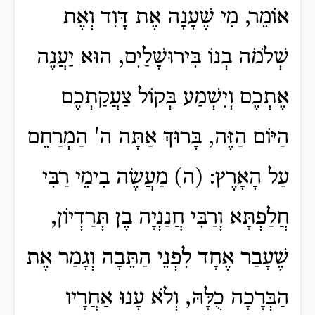
אוֹמֵר, מִי שֶׁעָנָה אֶת דָּוִד וְאֶת
שְׁלֹמֹה בְנוֹ בִּירוּשָׁלַיִם, הוּא יַעֲנֶה
אֶתְכֶם וְיִשְׁמַע בְּקוֹל צַעֲקַתְכֶם
הַיּוֹם הַזֶּה, בָּרוּךְ אַתָּה ה' הַמְרַחֵם
עַל הָאָרֶץ: (ה) מַעֲשֶׂה בִימֵי רַבִּי
חֲלַפְתָּא וְרַבִּי חֲנַנְיָה בֶן תְּרַדְיוֹן,
שֶׁעָבַר אֶחָד לִפְנֵי הַתֵּבָה וְגָמַר אֶת
הַבְּרָכָה כֻלָּהּ, וְלֹא עָנוּ אַחֲרָיו