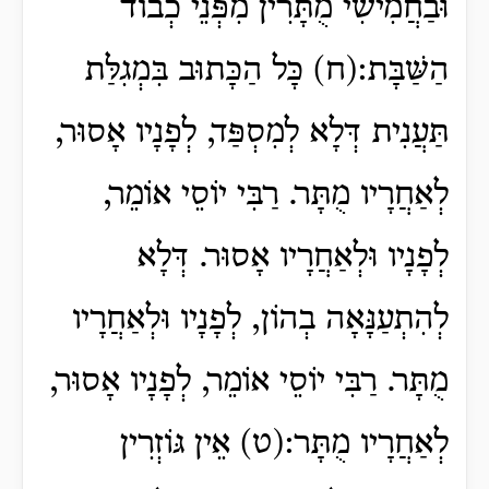
וּבַחֲמִישִׁי מֻתָּרִין מִפְּנֵי כְבוֹד
הַשַּׁבָּת:(ח) כָּל הַכָּתוּב בִּמְגִלַּת
תַּעֲנִית דְּלָא לְמִסְפַּד, לְפָנָיו אָסוּר,
לְאַחֲרָיו מֻתָּר. רַבִּי יוֹסֵי אוֹמֵר,
לְפָנָיו וּלְאַחֲרָיו אָסוּר. דְּלָא
לְהִתְעַנָּאָה בְהוֹן, לְפָנָיו וּלְאַחֲרָיו
מֻתָּר. רַבִּי יוֹסֵי אוֹמֵר, לְפָנָיו אָסוּר,
לְאַחֲרָיו מֻתָּר:(ט) אֵין גּוֹזְרִין