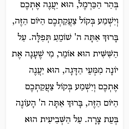
בְּהַר הַכַּרְמֶל, הוּא יַעֲנֶה אֶתְכֶם
וְיִשְׁמַע בְּקוֹל צַעֲקַתְכֶם הַיּוֹם הַזֶּה,
בָּרוּךְ אַתָּה ה' שׁוֹמֵעַ תְּפִלָּה. עַל
הַשִּׁשִּׁית הוּא אוֹמֵר, מִי שֶׁעָנָה אֶת
יוֹנָה מִמְּעֵי הַדָּגָה, הוּא יַעֲנֶה
אֶתְכֶם וְיִשְׁמַע בְּקוֹל צַעֲקַתְכֶם
הַיּוֹם הַזֶּה, בָּרוּךְ אַתָּה ה' הָעוֹנֶה
בְּעֵת צָרָה. עַל הַשְּׁבִיעִית הוּא