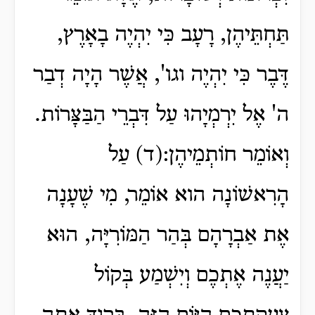
תַּחְתֵּיהֶן, רָעָב כִּי יִהְיֶה בָאָרֶץ,
דֶּבֶר כִּי יִהְיֶה וגו', אֲשֶׁר הָיָה דְבַר
ה' אֶל יִרְמְיָהוּ עַל דִּבְרֵי הַבַּצָּרוֹת.
וְאוֹמֵר חוֹתְמֵיהֶן:(ד) עַל
הָרִאשׁוֹנָה הוא אוֹמֵר, מִי שֶׁעָנָה
אֶת אַבְרָהָם בְּהַר הַמּוֹרִיָּה, הוּא
יַעֲנֶה אֶתְכֶם וְיִשְׁמַע בְּקוֹל