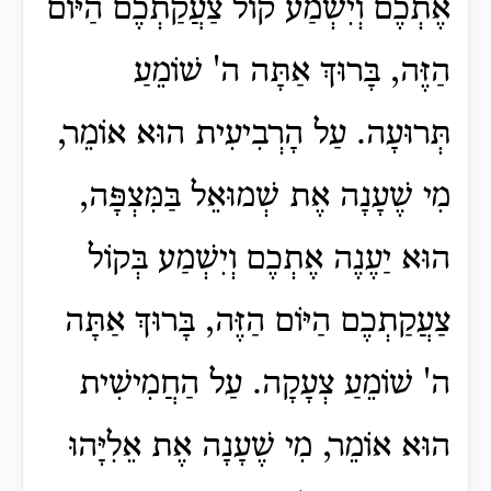
אֶתְכֶם וְיִשְׁמַע קוֹל צַעֲקַתְכֶם הַיּוֹם
הַזֶּה, בָּרוּךְ אַתָּה ה' שׁוֹמֵעַ
תְּרוּעָה. עַל הָרְבִיעִית הוּא אוֹמֵר,
מִי שֶׁעָנָה אֶת שְׁמוּאֵל בַּמִּצְפָּה,
הוּא יַעֶנֶה אֶתְכֶם וְיִשְׁמַע בְּקוֹל
צַעֲקַתְכֶם הַיּוֹם הַזֶּה, בָּרוּךְ אַתָּה
ה' שׁוֹמֵעַ צְעָקָה. עַל הַחֲמִישִׁית
הוּא אוֹמֵר, מִי שֶׁעָנָה אֶת אֵלִיָּהוּ