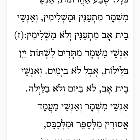
כְּלָל. שֶׁבַע אַחֲרוֹנוֹת, אַנְשֵׁי
מִשְׁמָר מִתְעַנִּין וּמַשְׁלִימִין, וְאַנְשֵׁי
בֵית אָב מִתְעַנִּין וְלֹא מַשְׁלִימִין:(ז)
אַנְשֵׁי מִשְׁמָר מֻתָּרִים לִשְׁתּוֹת יַיִן
בַּלֵּילוֹת, אֲבָל לֹא בַיָמִים. וְאַנְשֵׁי
בֵית אָב, לֹא בַיּוֹם וְלֹא בַלַּיְלה.
אַנְשֵׁי מִשְׁמָר וְאַנְשֵׁי מַעֲמָד
אֲסוּרִין מִלְּסַפֵּר וּמִלְּכַבֵּס,