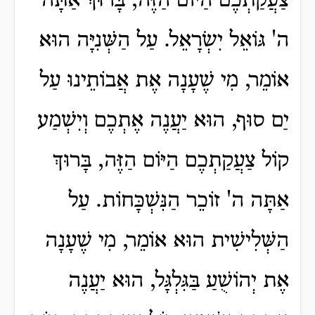
צַעֲקַתְכֶם הַיּוֹם הַזֶּה, בָּרוּךְ אַתָּה
ה' גּוֹאֵל יִשְׂרָאֵל. עַל הַשְּׁנִיָּה הוּא
אוֹמֵר, מִי שֶׁעָנָה אֶת אֲבוֹתֵינוּ עַל
יַם סוּף, הוּא יַעֲנֶה אֶתְכֶם וְיִשְׁמַע
קוֹל צַעֲקַתְכֶם הַיּוֹם הַזֶּה, בָּרוּךְ
אַתָּה ה' זוֹכֵר הַנִּשְׁכָּחוֹת. עַל
הַשְּׁלִישִׁית הוּא אוֹמֵר, מִי שֶׁעָנָה
אֶת יְהוֹשֻׁעַ בַּגִּלְגָּל, הוּא יַעֲנֶה