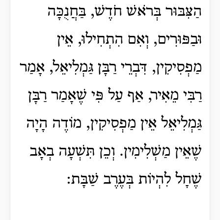
הַצִּבּוּר בְּרֹאשׁ חֹדֶשׁ, בַּחֲנֻכָּה
וּבַפּוּרִים, וְאִם הִתְחִילוּ, אֵין
מַפְסִיקִין, דִּבְרֵי רַבָּן גַּמְלִיאֵל, אָמַר
רַבִּי מֵאִיר, אַף עַל פִּי שֶׁאָמַר רַבָּן
גַּמְלִיאֵל אֵין מַפְסִיקִין, מוֹדֶה הָיָה
שֶׁאֵין מַשְׁלִימִין. וְכֵן תִּשְׁעָה בְאָב
שֶׁחָל לִהְיוֹת בְּעֶרֶב שַׁבָּת: